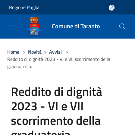
Salta al contenuto principale
Regione Puglia
Comune di Taranto
Home
>
Novità
>
Avvisi
>
Reddito di dignità 2023 - VI e VII scorrimento della
graduatoria.
Reddito di dignità
2023 - VI e VII
scorrimento della
graduatoria.