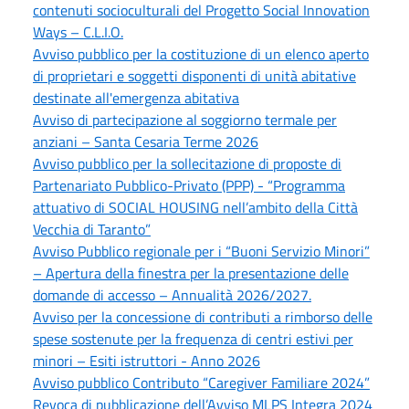
contenuti socioculturali del Progetto Social Innovation
Ways – C.L.I.O.
Avviso pubblico per la costituzione di un elenco aperto
di proprietari e soggetti disponenti di unità abitative
destinate all'emergenza abitativa
Avviso di partecipazione al soggiorno termale per
anziani – Santa Cesaria Terme 2026
Avviso pubblico per la sollecitazione di proposte di
Partenariato Pubblico-Privato (PPP) - “Programma
attuativo di SOCIAL HOUSING nell’ambito della Città
Vecchia di Taranto”
Avviso Pubblico regionale per i “Buoni Servizio Minori”
– Apertura della finestra per la presentazione delle
domande di accesso – Annualità 2026/2027.
Avviso per la concessione di contributi a rimborso delle
spese sostenute per la frequenza di centri estivi per
minori – Esiti istruttori - Anno 2026
Avviso pubblico Contributo “Caregiver Familiare 2024”
Revoca di pubblicazione dell’Avviso MLPS Integra 2024