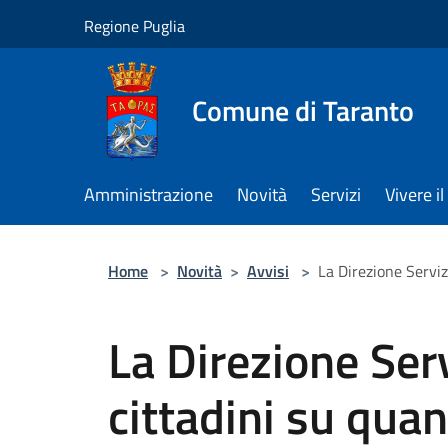
Salta al contenuto principale
Regione Puglia
Comune di Taranto
Amministrazione
Novità
Servizi
Vivere 
Home
>
Novità
>
Avvisi
>
La Direzione Serviz
La Direzione Serv
cittadini su quan