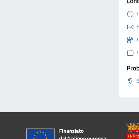
Cont
Prob