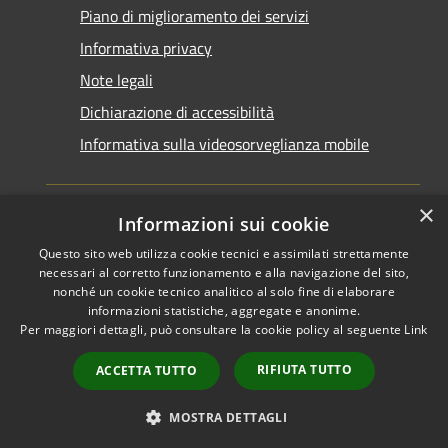
Piano di miglioramento dei servizi
Informativa privacy
Note legali
Dichiarazione di accessibilità
Informativa sulla videosorveglianza mobile
×
Informazioni sui cookie
Questo sito web utilizza cookie tecnici e assimilati strettamente
RSS
Copyright © 2026 • Comune di
necessari al corretto funzionamento e alla navigazione del sito,
Accessibilità
Taranto • Powered by
nonché un cookie tecnico analitico al solo fine di elaborare
informazioni statistiche, aggregate e anonime.
Privacy
Municipium
Accesso
•
Per maggiori dettagli, può consultare la cookie policy al seguente
Link
Cookie
redazione
Mappa del sito
RIFIUTA TUTTO
ACCETTA TUTTO
Area riservata del
dipendente
MOSTRA DETTAGLI