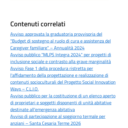
Contenuti correlati
Avviso: approvata la graduatoria provvisoria del
"Budget di sostegno al ruolo di cura e assistenza del
Caregiver familiare" – Annualità 2024
Avviso pubblico "MLPS Integra 2024" per progetti di
inclusione sociale e contrasto alla grave marginalità
Avviso: Fase 1 della procedura ristretta per
l'affidamento della progettazione e realizzazione di
contenuti socioculturali del Progetto Social Innovation
Ways – C.L.I.O.
Avviso pubblico per la costituzione di un elenco aperto
di proprietari e soggetti disponenti di unità abitative
destinate all'emergenza abitativa
Avviso di partecipazione al soggiorno termale per
anziani – Santa Cesaria Terme 2026