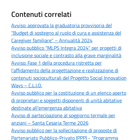
Contenuti correlati
Avviso: approvata la graduatoria provvisoria del
"Budget di sostegno al ruolo di cura e assistenza del
Caregiver familiare" – Annualità 2024
Avviso pubblico "MLPS Integra 2024" per progetti di
inclusione sociale e contrasto alla grave marginalità
Avviso: Fase 1 della procedura ristretta per
l'affidamento della progettazione e realizzazione di
contenuti socioculturali del Progetto Social Innovation
Ways – C.L.I.O.
Avviso pubblico per la costituzione di un elenco aperto
di proprietari e soggetti disponenti di unità abitative
destinate all'emergenza abitativa
Avviso di partecipazione al soggiorno termale per
anziani – Santa Cesaria Terme 2026
Avviso pubblico per la sollecitazione di proposte di
Partenariato Pubblico-Privato (PPP) - “Programma