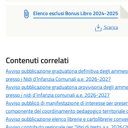
Elenco esclusi Bonus Libro 2024-2025
PDF
Scarica
Contenuti correlati
Avviso pubblicazione graduatoria definitiva degli ammessi
presso i Nidi d’Infanzia Comunali a.e. 2026-2027
Avviso pubblicazione graduatoria provvisoria degli ammess
presso i nidi d’infanzia comunali a.e. 2026-2027
Avviso pubblico di manifestazione di interesse per presen
componente del coordinamento pedagogico territoriale d
Avviso pubblicazione elenco librerie e cartolibrerie conve
Avviso contributo regionale per "libri di testo a.s. 2026/2