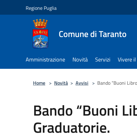
Salta al contenuto principale
Regione Puglia
Comune di Taranto
Amministrazione
Novità
Servizi
Vivere 
Home
>
Novità
>
Avvisi
>
Bando “Buoni Libr
Bando “Buoni Li
Graduatorie.