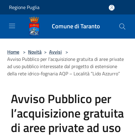
Salta al contenuto principale
Regione Puglia
Comune di Taranto
Home
>
Novità
>
Avvisi
>
Avviso Pubblico per l’acquisizione gratuita di aree private
ad uso pubblico interessate dal progetto di estensione
della rete idrico-fognaria AQP – Località “Lido Azzurro”
Avviso Pubblico per
l’acquisizione gratuita
di aree private ad uso