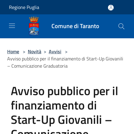
Salta al contenuto principale
Regione Puglia
Comune di Taranto
Home
>
Novità
>
Avvisi
>
Avviso pubblico per il finanziamento di Start-Up Giovanili
– Comunicazione Graduatoria
Avviso pubblico per il
finanziamento di
Start-Up Giovanili –
Comunicazione