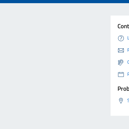
Cont
Prob