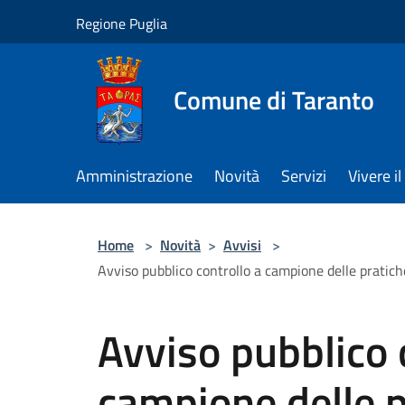
Salta al contenuto principale
Regione Puglia
Comune di Taranto
Amministrazione
Novità
Servizi
Vivere 
Home
>
Novità
>
Avvisi
>
Avviso pubblico controllo a campione delle pratic
Avviso pubblico 
campione delle pr