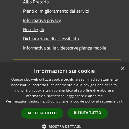
Albo Pretorio
Piano di miglioramento dei servizi
Informativa privacy
Note legali
Dichiarazione di accessibilità
Informativa sulla videosorveglianza mobile
×
Informazioni sui cookie
Questo sito web utilizza cookie tecnici e assimilati strettamente
RSS
Copyright © 2026 • Comune di
necessari al corretto funzionamento e alla navigazione del sito,
Accessibilità
Taranto • Powered by
nonché un cookie tecnico analitico al solo fine di elaborare
informazioni statistiche, aggregate e anonime.
Privacy
Municipium
Accesso
•
Per maggiori dettagli, può consultare la cookie policy al seguente
Link
Cookie
redazione
Mappa del sito
RIFIUTA TUTTO
ACCETTA TUTTO
Area riservata del
dipendente
MOSTRA DETTAGLI