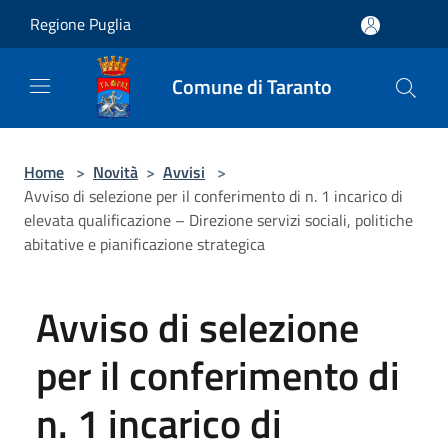
Salta al contenuto principale
Regione Puglia
Comune di Taranto
Home
>
Novità
>
Avvisi
>
Avviso di selezione per il conferimento di n. 1 incarico di
elevata qualificazione – Direzione servizi sociali, politiche
abitative e pianificazione strategica
Avviso di selezione
per il conferimento di
n. 1 incarico di