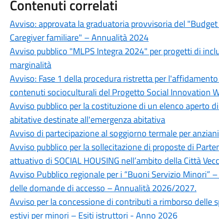
Contenuti correlati
Avviso: approvata la graduatoria provvisoria del "Budget 
Caregiver familiare" – Annualità 2024
Avviso pubblico "MLPS Integra 2024" per progetti di inclu
marginalità
Avviso: Fase 1 della procedura ristretta per l'affidamento
contenuti socioculturali del Progetto Social Innovation W
Avviso pubblico per la costituzione di un elenco aperto di 
abitative destinate all'emergenza abitativa
Avviso di partecipazione al soggiorno termale per anzia
Avviso pubblico per la sollecitazione di proposte di Par
attuativo di SOCIAL HOUSING nell’ambito della Città Vecc
Avviso Pubblico regionale per i “Buoni Servizio Minori” –
delle domande di accesso – Annualità 2026/2027.
Avviso per la concessione di contributi a rimborso delle 
estivi per minori – Esiti istruttori - Anno 2026