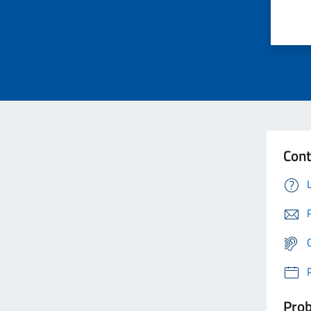
Cont
Prob