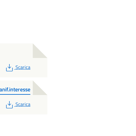
PDF
Scarica
if.interesse
PDF
Scarica