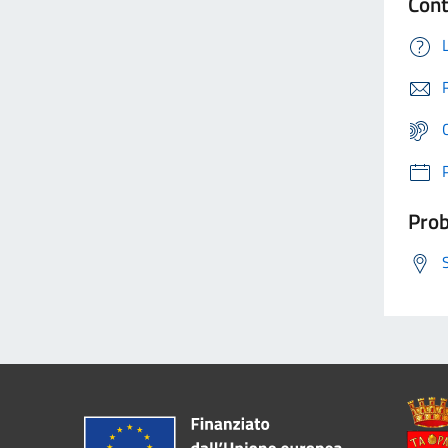
Cont
Prob