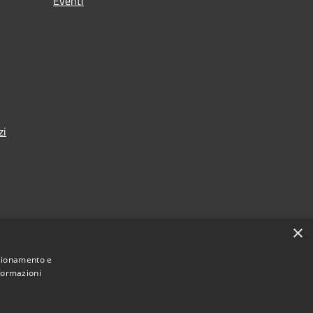
Eventi
zi
×
nza
nzionamento e
nformazioni