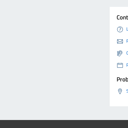
Cont
Prob