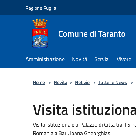
Salta al contenuto principale
Regione Puglia
Comune di Taranto
Amministrazione
Novità
Servizi
Vivere 
Home
>
Novità
>
Notizie
>
Tutte le News
>
Visita istituzion
Visita istituzionale a Palazzo di Città tra il Si
Romania a Bari, Ioana Gheorghias.