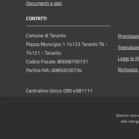
Documenti e dati
CONTATTI
Comune di Taranto
Prenotaz
Piazza Municipio 1 74123 Taranto TA -
Segnalazi
74121 - Taranto
Leggi le 
Codice Fiscale: 80008750731
Richiesta
Partita IVA: 00850530734
Centralino Unico: 099 4581111
PEC:
protocollo.comunetaranto@pec.rupar.puglia.it
Questo sito 
alla navig