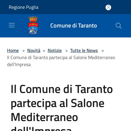
Salta al contenuto principale
Regione Puglia
Comune di Taranto
Home
>
Novità
>
Notizie
>
Tutte le News
>
Il Comune di Taranto partecipa al Salone Mediterraneo
dell'Impresa
Il Comune di Taranto
partecipa al Salone
Mediterraneo
dell'Impresa