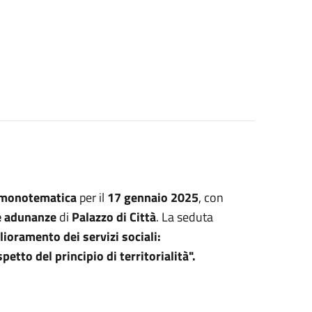
 monotematica
per il
17 gennaio 2025
, con
le adunanze
di
Palazzo di Città
. La seduta
glioramento dei servizi sociali:
etto del principio di territorialità".