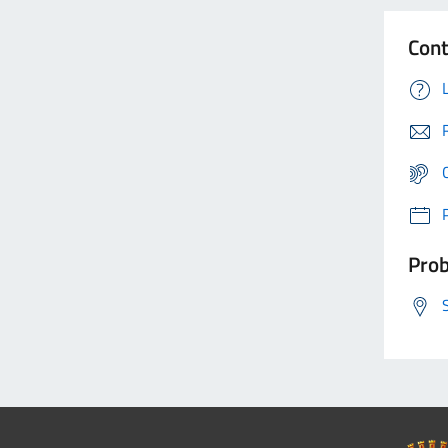
Cont
Prob