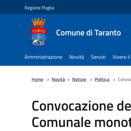
Salta al contenuto principale
Regione Puglia
Comune di Taranto
Amministrazione
Novità
Servizi
Vivere 
Home
>
Novità
>
Notizie
>
Politica
>
Convoc
Convocazione del
Comunale monot