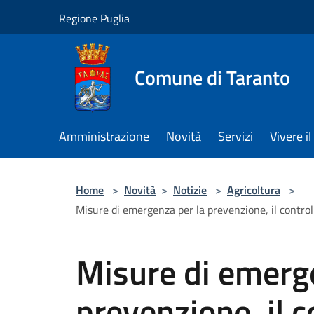
Salta al contenuto principale
Regione Puglia
Comune di Taranto
Amministrazione
Novità
Servizi
Vivere 
Home
>
Novità
>
Notizie
>
Agricoltura
>
Misure di emergenza per la prevenzione, il controll
Misure di emerg
prevenzione, il c