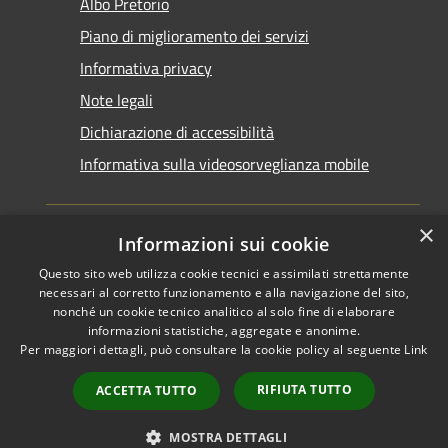
Albo Pretorio
Piano di miglioramento dei servizi
Informativa privacy
Note legali
Dichiarazione di accessibilità
Informativa sulla videosorveglianza mobile
×
Informazioni sui cookie
Questo sito web utilizza cookie tecnici e assimilati strettamente
RSS
Copyright © 2026 • Comune di
necessari al corretto funzionamento e alla navigazione del sito,
Accessibilità
Taranto • Powered by
nonché un cookie tecnico analitico al solo fine di elaborare
informazioni statistiche, aggregate e anonime.
Privacy
Municipium
Accesso
•
Per maggiori dettagli, può consultare la cookie policy al seguente
Link
Cookie
redazione
Mappa del sito
RIFIUTA TUTTO
ACCETTA TUTTO
Area riservata del
dipendente
MOSTRA DETTAGLI