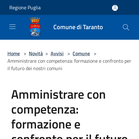
Salta al contenuto principale
Regione Puglia
Comune di Taranto
Home
>
Novità
>
Avvisi
>
Comune
>
Amministrare con competenza: formazione e confronto per
il futuro dei nostri comuni
Amministrare con
competenza:
formazione e
confronto per il futuro