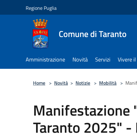
Salta al contenuto principale
Regione Puglia
Comune di Taranto
Amministrazione
Novità
Servizi
Vivere 
Home
>
Novità
>
Notizie
>
Mobilità
>
Manif
Manifestazione
Taranto 2025" - 