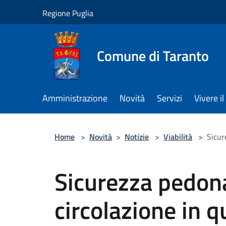
Salta al contenuto principale
Regione Puglia
Comune di Taranto
Amministrazione
Novità
Servizi
Vivere 
Home
>
Novità
>
Notizie
>
Viabilità
>
Sicur
Sicurezza pedona
circolazione in q