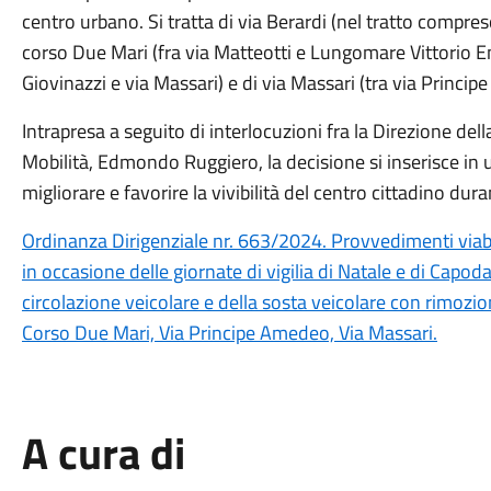
centro urbano. Si tratta di via Berardi (nel tratto compres
corso Due Mari (fra via Matteotti e Lungomare Vittorio Em
Giovinazzi e via Massari) e di via Massari (tra via Princip
Intrapresa a seguito di interlocuzioni fra la Direzione dell
Mobilità, Edmondo Ruggiero, la decisione si inserisce in u
migliorare e favorire la vivibilità del centro cittadino duran
Ordinanza Dirigenziale nr. 663/2024. Provvedimenti viabili
in occasione delle giornate di vigilia di Natale e di Cap
circolazione veicolare e della sosta veicolare con rimozion
Corso Due Mari, Via Principe Amedeo, Via Massari.
A cura di