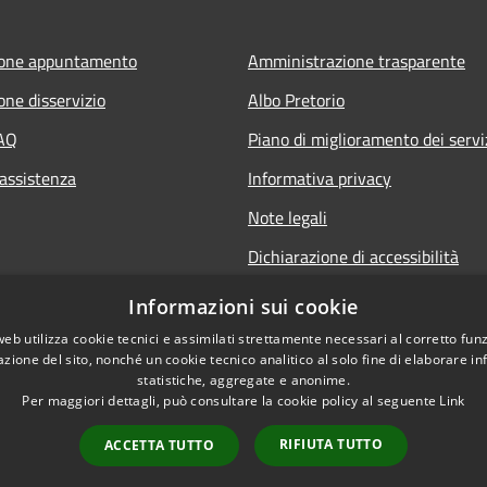
ione appuntamento
Amministrazione trasparente
one disservizio
Albo Pretorio
FAQ
Piano di miglioramento dei servi
 assistenza
Informativa privacy
Note legali
Dichiarazione di accessibilità
Informativa sulla videosorveglia
Informazioni sui cookie
mobile
web utilizza cookie tecnici e assimilati strettamente necessari al corretto fu
azione del sito, nonché un cookie tecnico analitico al solo fine di elaborare i
statistiche, aggregate e anonime.
Per maggiori dettagli, può consultare la cookie policy al seguente
Link
RIFIUTA TUTTO
ACCETTA TUTTO
l sito
Copyright © 2026 • Comune d