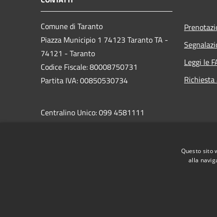
Comune di Taranto
Prenotaz
Piazza Municipio 1 74123 Taranto TA -
Segnalazi
74121 - Taranto
Leggi le 
Codice Fiscale: 80008750731
Richiesta
Partita IVA: 00850530734
Centralino Unico: 099 4581111
PEC:
protocollo.comunetaranto@pec.rupar.puglia.it
Questo sito 
alla navig
RSS
Accessibilità
Privacy
Cookie
Mappa de