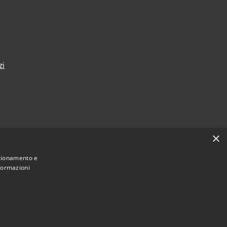
zi
×
nza
nzionamento e
nformazioni
Municipium
Accesso redazione
i Taranto • Powered by
•