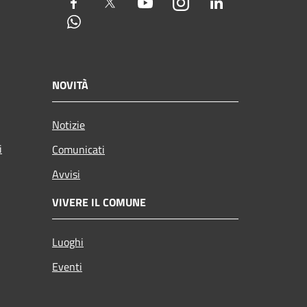
Facebook
Twitter
Youtube
Instagram
LinkedIn
Whatsapp
NOVITÀ
Notizie
i
Comunicati
Avvisi
VIVERE IL COMUNE
Luoghi
Eventi