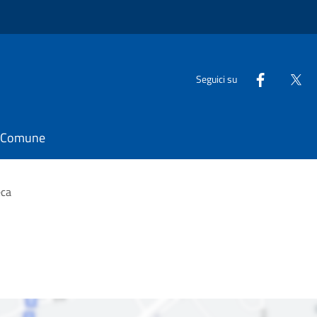
Seguici su
il Comune
eca