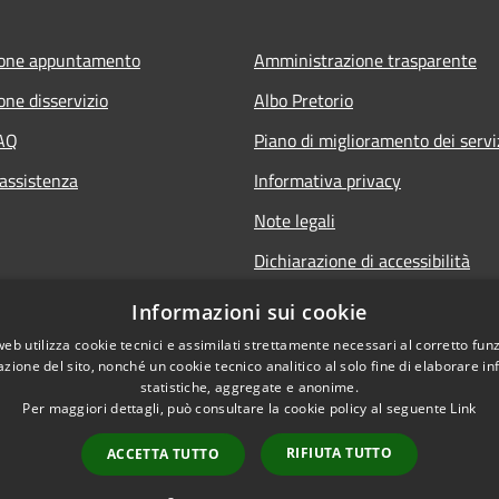
ione appuntamento
Amministrazione trasparente
one disservizio
Albo Pretorio
FAQ
Piano di miglioramento dei servi
 assistenza
Informativa privacy
Note legali
Dichiarazione di accessibilità
Informativa sulla videosorveglia
Informazioni sui cookie
mobile
web utilizza cookie tecnici e assimilati strettamente necessari al corretto fu
azione del sito, nonché un cookie tecnico analitico al solo fine di elaborare i
statistiche, aggregate e anonime.
Per maggiori dettagli, può consultare la cookie policy al seguente
Link
RIFIUTA TUTTO
ACCETTA TUTTO
l sito
Copyright © 2026 • Comune d