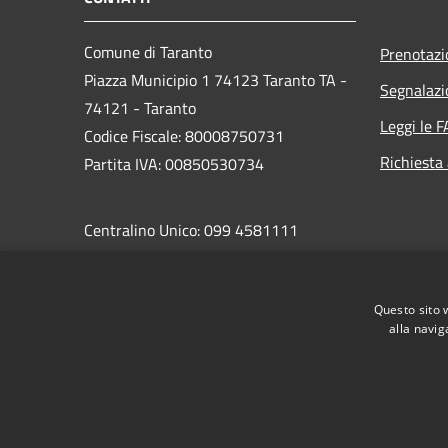
Comune di Taranto
Prenotaz
Piazza Municipio 1 74123 Taranto TA -
Segnalazi
74121 - Taranto
Leggi le 
Codice Fiscale: 80008750731
Richiesta
Partita IVA: 00850530734
Centralino Unico: 099 4581111
PEC:
protocollo.comunetaranto@pec.rupar.puglia.it
Questo sito 
alla navig
RSS
Accessibilità
Privacy
Cookie
Mappa de