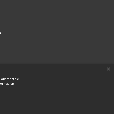
zi
×
nza
nzionamento e
nformazioni
Municipium
Accesso redazione
i Taranto • Powered by
•