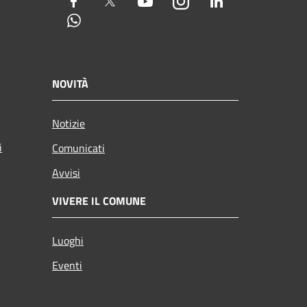
Facebook
Twitter
Youtube
Instagram
LinkedIn
Whatsapp
NOVITÀ
Notizie
i
Comunicati
Avvisi
VIVERE IL COMUNE
Luoghi
Eventi