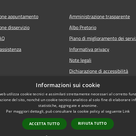
ione appuntamento
Amministrazione trasparente
one disservizio
Albo Pretorio
FAQ
Piano di miglioramento dei servi
 assistenza
Informativa privacy
Note legali
Dichiarazione di accessibilità
Informativa sulla videosorveglia
Informazioni sui cookie
mobile
web utilizza cookie tecnici e assimilati strettamente necessari al corretto fu
azione del sito, nonché un cookie tecnico analitico al solo fine di elaborare i
statistiche, aggregate e anonime.
Per maggiori dettagli, può consultare la cookie policy al seguente
Link
RIFIUTA TUTTO
ACCETTA TUTTO
l sito
Copyright © 2026 • Comune d