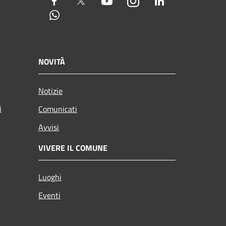
Facebook
Twitter
Youtube
Instagram
LinkedIn
Whatsapp
NOVITÀ
Notizie
i
Comunicati
Avvisi
VIVERE IL COMUNE
Luoghi
Eventi