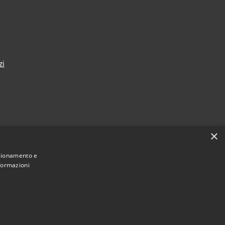
zi
×
nza
nzionamento e
nformazioni
Municipium
Accesso redazione
i Taranto • Powered by
•