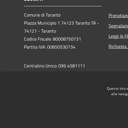
Comune di Taranto
Prenotaz
Piazza Municipio 1 74123 Taranto TA -
Segnalazi
74121 - Taranto
Leggi le 
Codice Fiscale: 80008750731
Richiesta
Partita IVA: 00850530734
Centralino Unico: 099 4581111
PEC:
protocollo.comunetaranto@pec.rupar.puglia.it
Questo sito 
alla navig
RSS
Accessibilità
Privacy
Cookie
Mappa de