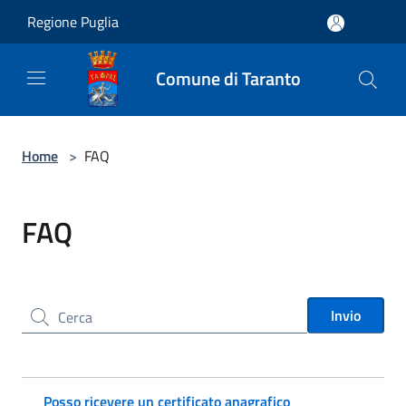
Salta al contenuto principale
Regione Puglia
Comune di Taranto
Home
>
FAQ
FAQ
Cerca nel sito
Invio
Posso ricevere un certificato anagrafico