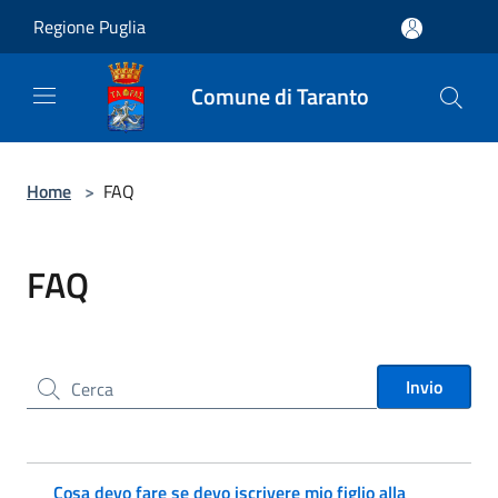
Salta al contenuto principale
Regione Puglia
Comune di Taranto
Home
>
FAQ
FAQ
Cerca nel sito
Invio
Cosa devo fare se devo iscrivere mio figlio alla