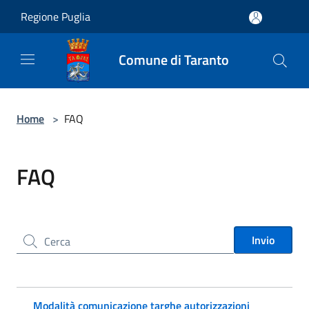
Salta al contenuto principale
Regione Puglia
Comune di Taranto
Home
>
FAQ
FAQ
Cerca nel sito
Invio
Modalità comunicazione targhe autorizzazioni