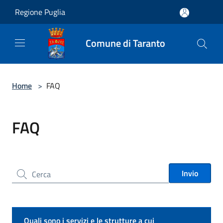
Salta al contenuto principale
Regione Puglia
Comune di Taranto
Home
>
FAQ
FAQ
Cerca nel sito
Invio
Quali sono i servizi e le strutture a cui