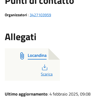
Punti di contatto
Organizzatori
:
3427103959
Allegati
Locandina
PDF
Scarica
Ultimo aggiornamento
: 4 febbraio 2025, 09:08