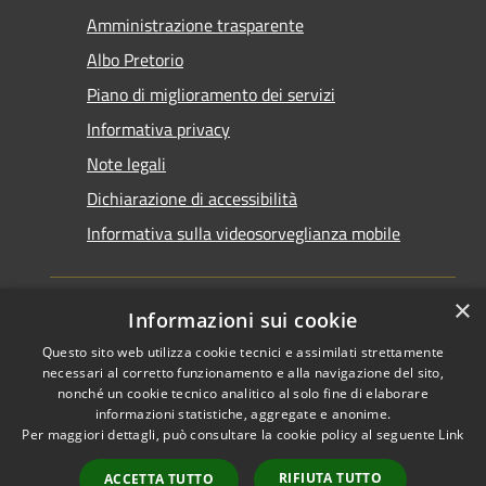
Amministrazione trasparente
Albo Pretorio
Piano di miglioramento dei servizi
Informativa privacy
Note legali
Dichiarazione di accessibilità
Informativa sulla videosorveglianza mobile
×
Informazioni sui cookie
Questo sito web utilizza cookie tecnici e assimilati strettamente
RSS
Copyright © 2026 • Comune di
necessari al corretto funzionamento e alla navigazione del sito,
Accessibilità
Taranto • Powered by
nonché un cookie tecnico analitico al solo fine di elaborare
informazioni statistiche, aggregate e anonime.
Privacy
Municipium
Accesso
•
Per maggiori dettagli, può consultare la cookie policy al seguente
Link
Cookie
redazione
Mappa del sito
RIFIUTA TUTTO
ACCETTA TUTTO