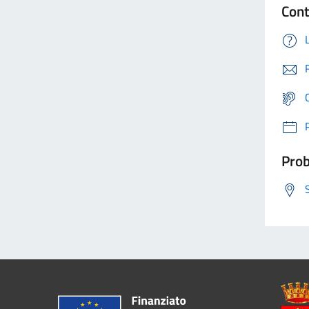
Cont
Prob