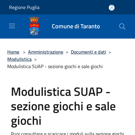
Salta al contenuto principale
Regione Puglia
Comune di Taranto
Home
>
Amministrazione
>
Documenti e dati
>
Modulistica
>
Modulistica SUAP - sezione giochi e sale giochi
Modulistica SUAP -
sezione giochi e sale
giochi
Puoi consultare e scaricare i moduli sulla sezione giochi