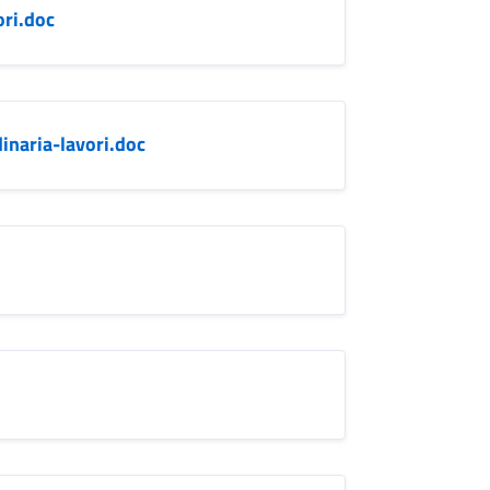
ri.doc
inaria-lavori.doc