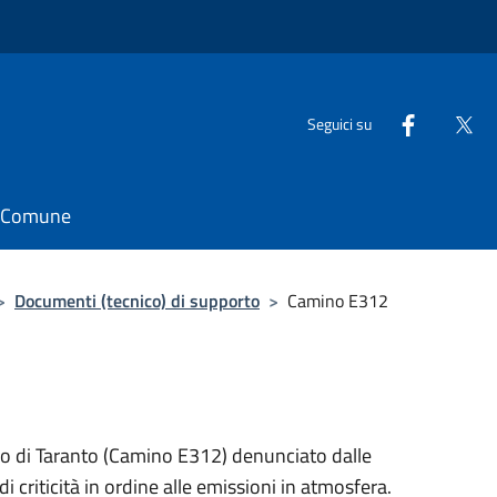
Seguici su
il Comune
>
Documenti (tecnico) di supporto
>
Camino E312
co di Taranto (Camino E312) denunciato dalle
i criticità in ordine alle emissioni in atmosfera.