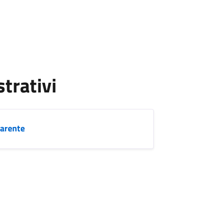
strativi
parente