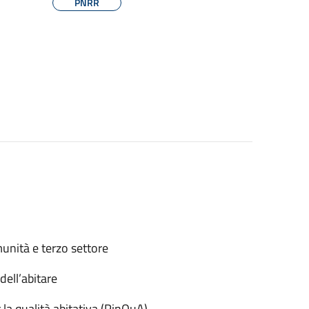
PNRR
munità e terzo settore
ell’abitare
la qualità abitativa (PinQuA) -