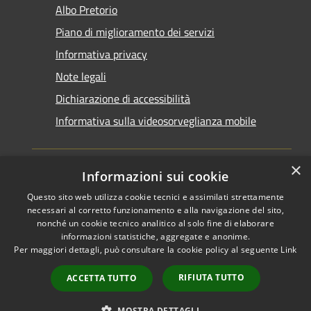
Albo Pretorio
Piano di miglioramento dei servizi
Informativa privacy
Note legali
Dichiarazione di accessibilità
Informativa sulla videosorveglianza mobile
×
Informazioni sui cookie
Questo sito web utilizza cookie tecnici e assimilati strettamente
RSS
Copyright © 2026 • Comune di
necessari al corretto funzionamento e alla navigazione del sito,
Accessibilità
Taranto • Powered by
nonché un cookie tecnico analitico al solo fine di elaborare
informazioni statistiche, aggregate e anonime.
Privacy
Municipium
Accesso
•
Per maggiori dettagli, può consultare la cookie policy al seguente
Link
Cookie
redazione
Mappa del sito
RIFIUTA TUTTO
ACCETTA TUTTO
Area riservata del
dipendente
MOSTRA DETTAGLI