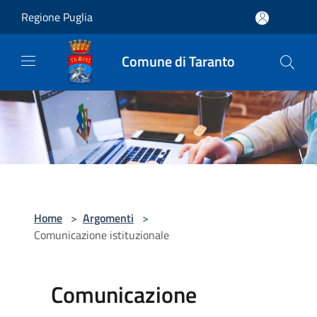
Salta al contenuto principale
Regione Puglia
Comune di Taranto
Home
>
Argomenti
>
Comunicazione istituzionale
Comunicazione