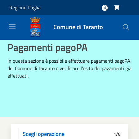
Salta al contenuto principale
Regione Puglia

Comune di Taranto
Pagamenti pagoPA
In questa sezione è possibile effettuare pagamenti pagoPA
del Comune di Taranto o verificare l’esito dei pagamenti già
effettuati.
Scegli operazione
1/6
Informativa privacy
Scegli il pagamento
Dati anagrafici
Paga
Riepilogo